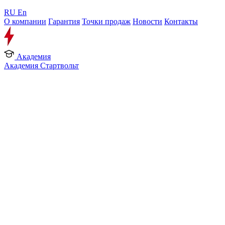
RU
En
О компании
Гарантия
Точки продаж
Новости
Контакты
Академия
Академия Стартвольт