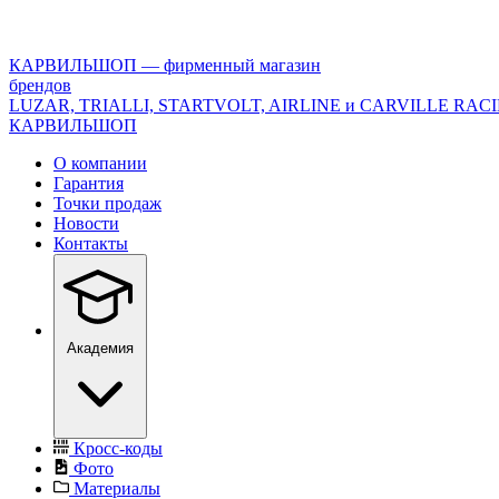
<\?
xml
version="1.0"
КАРВИЛЬШОП — фирменный магазин
encoding="utf-
брендов
8"?
LUZAR, TRIALLI, STARTVOLT, AIRLINE и CARVILLE RAC
>
КАРВИЛЬШОП
О компании
Гарантия
Точки продаж
Новости
Контакты
Академия
Кросс-коды
Фото
Материалы