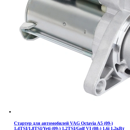
Стартер для автомобилей VAG Octavia A5 (09-)
1.4TSI/1.8TSI/Yeti (09-) 1.2TSI/Golf VI (08-) 1.6i 1,2кВт