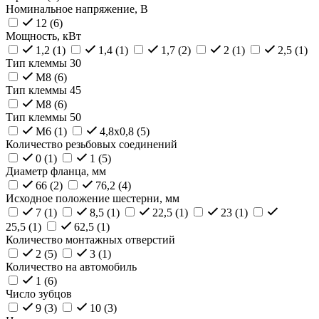
Номинальное напряжение, В
12 (
6
)
Мощность, кВт
1,2 (
1
)
1,4 (
1
)
1,7 (
2
)
2 (
1
)
2,5 (
1
)
Тип клеммы 30
M8 (
6
)
Тип клеммы 45
M8 (
6
)
Тип клеммы 50
M6 (
1
)
4,8x0,8 (
5
)
Количество резьбовых соединений
0 (
1
)
1 (
5
)
Диаметр фланца, мм
66 (
2
)
76,2 (
4
)
Исходное положение шестерни, мм
7 (
1
)
8,5 (
1
)
22,5 (
1
)
23 (
1
)
25,5 (
1
)
62,5 (
1
)
Количество монтажных отверстий
2 (
5
)
3 (
1
)
Количество на автомобиль
1 (
6
)
Число зубцов
9 (
3
)
10 (
3
)