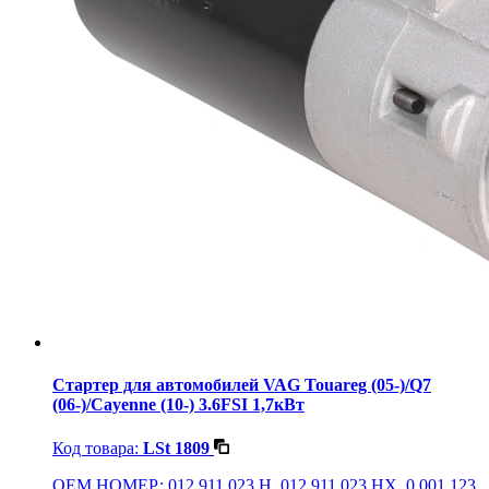
Стартер для автомобилей VAG Touareg (05-)/Q7
(06-)/Cayenne (10-) 3.6FSI 1,7кВт
Код товара:
LSt 1809
OEM НОМЕР: 012 911 023 H, 012 911 023 HX, 0 001 123