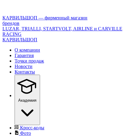
<\?
xml
version="1.0"
КАРВИЛЬШОП — фирменный магазин
encoding="utf-
брендов
8"?
LUZAR, TRIALLI, STARTVOLT, AIRLINE и CARVILLE
>
RACING
КАРВИЛЬШОП
О компании
Гарантия
Точки продаж
Новости
Контакты
Академия
Кросс-коды
Фото