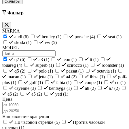
фильтры
Фильтр
MARKA
audi (
6
)
bentley (
1
)
porsche (
4
)
seat (
1
)
skoda (
1
)
vw (
5
)
MODEL
q7 (
6
)
a3 (
1
)
leon (
1
)
tt (
1
)
touareg (
4
)
superb (
1
)
scirocco (
1
)
roomster (
1
)
q5 (
2
)
polo (
1
)
passat (
1
)
octavia (
1
)
macan (
1
)
jetta (
1
)
a4 (
2
)
ibiza (
1
)
golf-
plus (
1
)
golf (
1
)
fabia (
1
)
coupe (
1
)
cc (
1
)
cayenne (
3
)
bentayga (
1
)
a8 (
2
)
a7 (
2
)
a6 (
2
)
a5 (
2
)
yeti (
1
)
Цена
Направление вращения
По часовой стрелке (
5
)
Против часовой
стрелки (
1
)