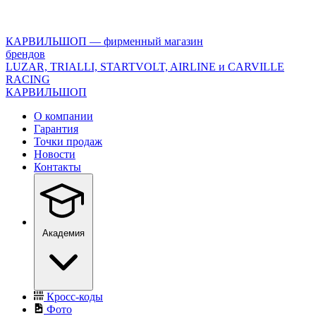
<\?
xml
version="1.0"
КАРВИЛЬШОП — фирменный магазин
encoding="utf-
брендов
8"?
LUZAR, TRIALLI, STARTVOLT, AIRLINE и CARVILLE
>
RACING
КАРВИЛЬШОП
О компании
Гарантия
Точки продаж
Новости
Контакты
Академия
Кросс-коды
Фото