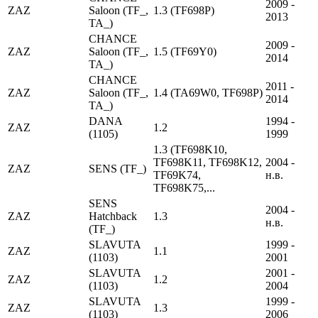
2009 -
ZAZ
Saloon (TF_,
1.3 (TF698P)
2013
TA_)
CHANCE
2009 -
ZAZ
Saloon (TF_,
1.5 (TF69Y0)
2014
TA_)
CHANCE
2011 -
ZAZ
Saloon (TF_,
1.4 (TA69W0, TF698P)
2014
TA_)
DANA
1994 -
ZAZ
1.2
(1105)
1999
1.3 (TF698K10,
TF698K11, TF698K12,
2004 -
ZAZ
SENS (TF_)
TF69K74,
н.в.
TF698K75,...
SENS
2004 -
ZAZ
Hatchback
1.3
н.в.
(TF_)
SLAVUTA
1999 -
ZAZ
1.1
(1103)
2001
SLAVUTA
2001 -
ZAZ
1.2
(1103)
2004
SLAVUTA
1999 -
ZAZ
1.3
(1103)
2006