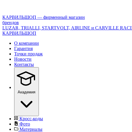
<\?
xml
version="1.0"
КАРВИЛЬШОП — фирменный магазин
encoding="utf-
брендов
8"?
LUZAR, TRIALLI, STARTVOLT, AIRLINE и CARVILLE RAC
>
КАРВИЛЬШОП
О компании
Гарантия
Точки продаж
Новости
Контакты
Академия
Кросс-коды
Фото
Материалы