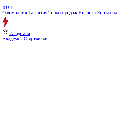
RU
En
О компании
Гарантия
Точки продаж
Новости
Контакты
Академия
Академия Стартвольт