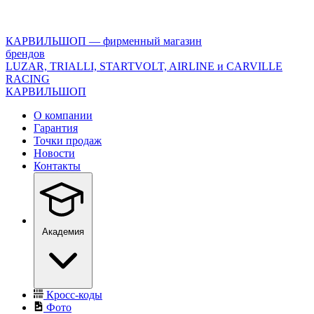
<\?
xml
version="1.0"
КАРВИЛЬШОП — фирменный магазин
encoding="utf-
брендов
8"?
LUZAR, TRIALLI, STARTVOLT, AIRLINE и CARVILLE
>
RACING
КАРВИЛЬШОП
О компании
Гарантия
Точки продаж
Новости
Контакты
Академия
Кросс-коды
Фото