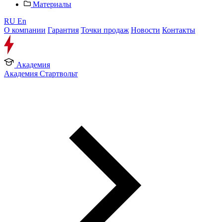
Материалы
RU
En
О компании
Гарантия
Точки продаж
Новости
Контакты
Академия
Академия Стартвольт