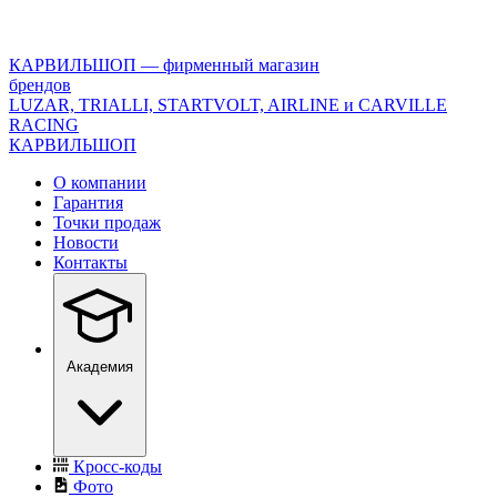
<\?
xml
version="1.0"
КАРВИЛЬШОП — фирменный магазин
encoding="utf-
брендов
8"?
LUZAR, TRIALLI, STARTVOLT, AIRLINE и CARVILLE
>
RACING
КАРВИЛЬШОП
О компании
Гарантия
Точки продаж
Новости
Контакты
Академия
Кросс-коды
Фото