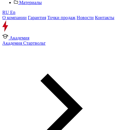
Материалы
RU
En
О компании
Гарантия
Точки продаж
Новости
Контакты
Академия
Академия Стартвольт