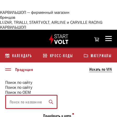
<\?
xml
version="1.0"
КАРВИЛЬШОП — фирменный магазин
encoding="utf-
брендов
8"?
LUZAR, TRIALLI, STARTVOLT, AIRLINE и CARVILLE RACING
>
КАРВИЛЬШОП
КАЛЕНДАРЬ
КРОСС-КОДЫ
МАТЕРИАЛЫ
Искать по VIN
Продукция
Поиск по сайту
Поиск по сайту
Поиск по ОЕМ
Подобрать к авто