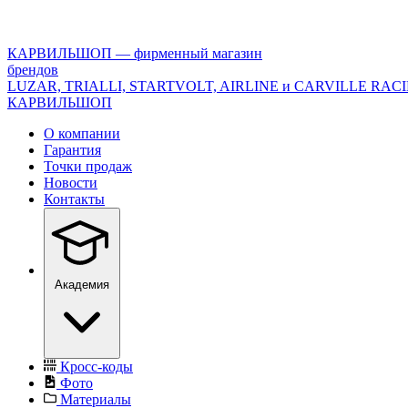
<\?
xml
version="1.0"
КАРВИЛЬШОП — фирменный магазин
encoding="utf-
брендов
8"?
LUZAR, TRIALLI, STARTVOLT, AIRLINE и CARVILLE RAC
>
КАРВИЛЬШОП
О компании
Гарантия
Точки продаж
Новости
Контакты
Академия
Кросс-коды
Фото
Материалы