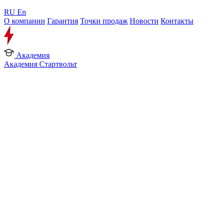
RU
En
О компании
Гарантия
Точки продаж
Новости
Контакты
Академия
Академия Стартвольт