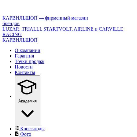
<\?
xml
version="1.0"
КАРВИЛЬШОП — фирменный магазин
encoding="utf-
брендов
8"?
LUZAR, TRIALLI, STARTVOLT, AIRLINE и CARVILLE
>
RACING
КАРВИЛЬШОП
О компании
Гарантия
Точки продаж
Новости
Контакты
Академия
Кросс-коды
Фото