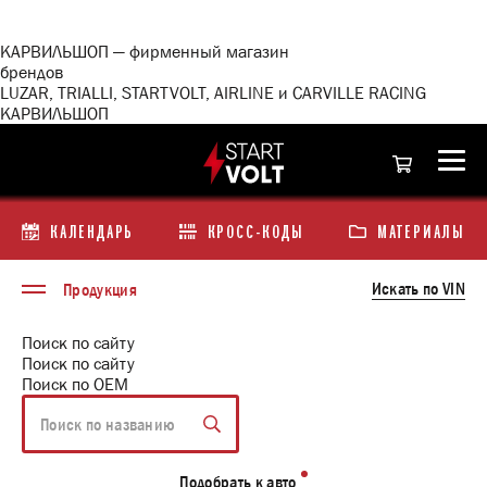
<\?
xml
version="1.0"
КАРВИЛЬШОП — фирменный магазин
encoding="utf-
брендов
8"?
LUZAR, TRIALLI, STARTVOLT, AIRLINE и CARVILLE RACING
>
КАРВИЛЬШОП
КАЛЕНДАРЬ
КРОСС-КОДЫ
МАТЕРИАЛЫ
Искать по VIN
Продукция
Поиск по сайту
Поиск по сайту
Поиск по ОЕМ
Подобрать к авто