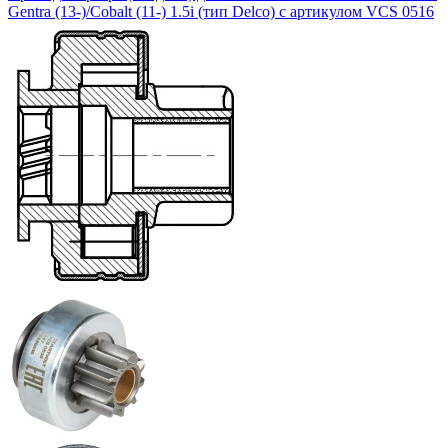
Gentra (13-)/Cobalt (11-) 1.5i (тип Delco) с артикулом VCS 0516