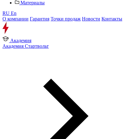
Материалы
RU
En
О компании
Гарантия
Точки продаж
Новости
Контакты
Академия
Академия Стартвольт