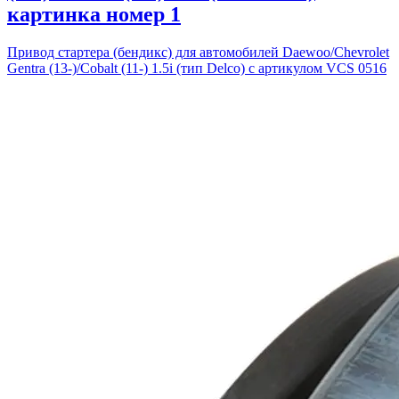
картинка номер 1
Привод стартера (бендикс) для автомобилей Daewoo/Chevrolet
Gentra (13-)/Cobalt (11-) 1.5i (тип Delco) с артикулом VCS 0516