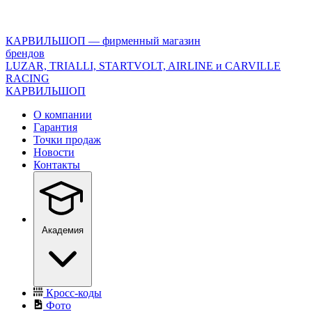
<\?
xml
version="1.0"
КАРВИЛЬШОП — фирменный магазин
encoding="utf-
брендов
8"?
LUZAR, TRIALLI, STARTVOLT, AIRLINE и CARVILLE
>
RACING
КАРВИЛЬШОП
О компании
Гарантия
Точки продаж
Новости
Контакты
Академия
Кросс-коды
Фото