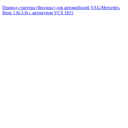
Привод стартера (бендикс) для автомобилей VAG/Mercedes-
Benz 1.6i-3.0i с артикулом VCS 1815