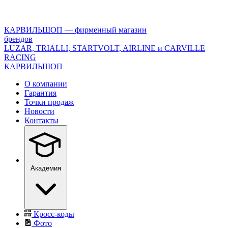
<\?
xml
version="1.0"
КАРВИЛЬШОП — фирменный магазин
encoding="utf-
брендов
8"?
LUZAR, TRIALLI, STARTVOLT, AIRLINE и CARVILLE
>
RACING
КАРВИЛЬШОП
О компании
Гарантия
Точки продаж
Новости
Контакты
Академия
Кросс-коды
Фото