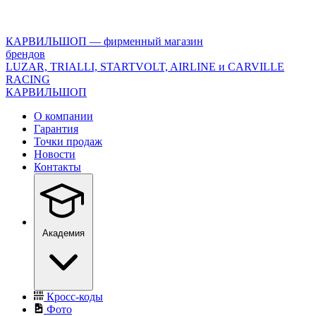
<\?
xml
version="1.0"
КАРВИЛЬШОП — фирменный магазин
encoding="utf-
брендов
8"?
LUZAR, TRIALLI, STARTVOLT, AIRLINE и CARVILLE
>
RACING
КАРВИЛЬШОП
О компании
Гарантия
Точки продаж
Новости
Контакты
Академия
Кросс-коды
Фото