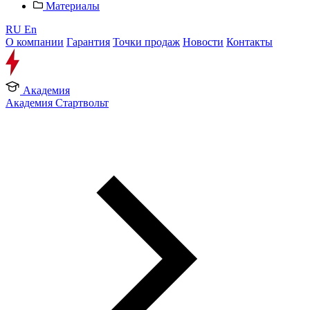
Материалы
RU
En
О компании
Гарантия
Точки продаж
Новости
Контакты
Академия
Академия Стартвольт