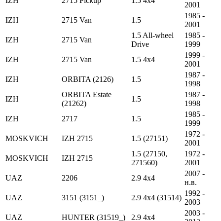
IZH
2715 Pickup
1.5 4x4
2001
1985 -
IZH
2715 Van
1.5
2001
1.5 All-wheel
1985 -
IZH
2715 Van
Drive
1999
1999 -
IZH
2715 Van
1.5 4x4
2001
1987 -
IZH
ORBITA (2126)
1.5
1998
ORBITA Estate
1987 -
IZH
1.5
(21262)
1998
1985 -
IZH
2717
1.5
1999
1972 -
MOSKVICH
IZH 2715
1.5 (27151)
2001
1.5 (27150,
1972 -
MOSKVICH
IZH 2715
271560)
2001
2007 -
UAZ
2206
2.9 4x4
н.в.
1992 -
UAZ
3151 (3151_)
2.9 4x4 (31514)
2003
2003 -
UAZ
HUNTER (31519_)
2.9 4x4