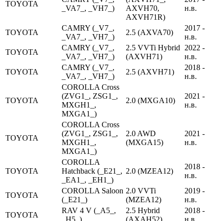
TOYOTA
_VA7_, _VH7_)
AXVH70,
н.в.
AXVH71R)
CAMRY (_V7_,
2017 -
TOYOTA
2.5 (AXVA70)
_VA7_, _VH7_)
н.в.
CAMRY (_V7_,
2.5 VVTi Hybrid
2022 -
TOYOTA
_VA7_, _VH7_)
(AXVH71)
н.в.
CAMRY (_V7_,
2018 -
TOYOTA
2.5 (AXVH71)
_VA7_, _VH7_)
н.в.
COROLLA Cross
(ZVG1_, ZSG1_,
2021 -
TOYOTA
2.0 (MXGA10)
MXGH1_,
н.в.
MXGA1_)
COROLLA Cross
(ZVG1_, ZSG1_,
2.0 AWD
2021 -
TOYOTA
MXGH1_,
(MXGA15)
н.в.
MXGA1_)
COROLLA
2018 -
TOYOTA
Hatchback (_E21_,
2.0 (MZEA12)
н.в.
_EA1_, _EH1_)
COROLLA Saloon
2.0 VVTi
2019 -
TOYOTA
(_E21_)
(MZEA12)
н.в.
RAV 4 V (_A5_,
2.5 Hybrid
2018 -
TOYOTA
_H5_)
(AXAH52)
н.в.