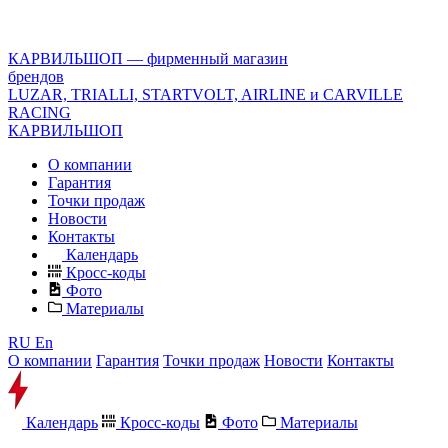
<\?
xml
version="1.0"
КАРВИЛЬШОП — фирменный магазин
encoding="utf-
брендов
8"?
LUZAR, TRIALLI, STARTVOLT, AIRLINE и CARVILLE
>
RACING
КАРВИЛЬШОП
О компании
Гарантия
Точки продаж
Новости
Контакты
Календарь
Кросс-коды
Фото
Материалы
RU
En
О компании
Гарантия
Точки продаж
Новости
Контакты
Календарь
Кросс-коды
Фото
Материалы