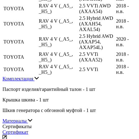
RAV 4 V (_A5_,
2.5 VVTi AWD
2018 -
TOYOTA
_H5_)
(AXAA54)
н.в.
2.5 Hybrid AWD
RAV 4 V (_A5_,
2018 -
TOYOTA
(AXAH54,
_H5_)
н.в.
AXAL54)
2.5 Hybrid AWD
RAV 4 V (_A5_,
2020 -
TOYOTA
(AXAP54,
_H5_)
н.в.
AXAP54L)
RAV 4 V (_A5_,
2.5 VVTi
2018 -
TOYOTA
_H5_)
(AXAA52)
н.в.
RAV 4 V (_A5_,
2018 -
TOYOTA
2.5 VVTi
_H5_)
н.в.
Комплектация
Паспорт изделия/гарантийный талон - 1 шт
Крышка шкива - 1 шт
Шкив генератора с обгонной муфтой - 1 шт
Материалы
Сертификаты
Сертификат