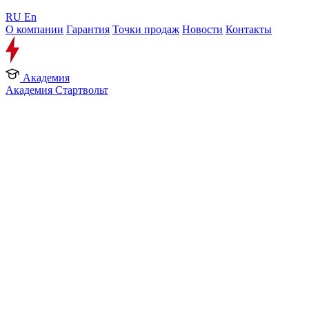
RU
En
О компании
Гарантия
Точки продаж
Новости
Контакты
Академия
Академия Стартвольт