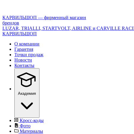
<\?
xml
version="1.0"
КАРВИЛЬШОП — фирменный магазин
encoding="utf-
брендов
8"?
LUZAR, TRIALLI, STARTVOLT, AIRLINE и CARVILLE RAC
>
КАРВИЛЬШОП
О компании
Гарантия
Точки продаж
Новости
Контакты
Академия
Кросс-коды
Фото
Материалы