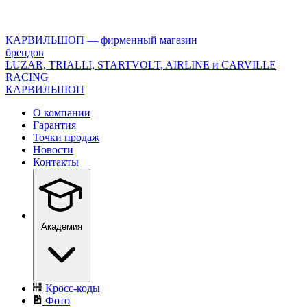
<\?
xml
version="1.0"
КАРВИЛЬШОП — фирменный магазин
encoding="utf-
брендов
8"?
LUZAR, TRIALLI, STARTVOLT, AIRLINE и CARVILLE
>
RACING
КАРВИЛЬШОП
О компании
Гарантия
Точки продаж
Новости
Контакты
Академия
Кросс-коды
Фото