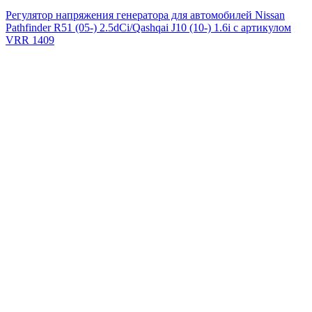
Регулятор напряжения генератора для автомобилей Nissan
Pathfinder R51 (05-) 2.5dCi/Qashqai J10 (10-) 1.6i с артикулом
VRR 1409