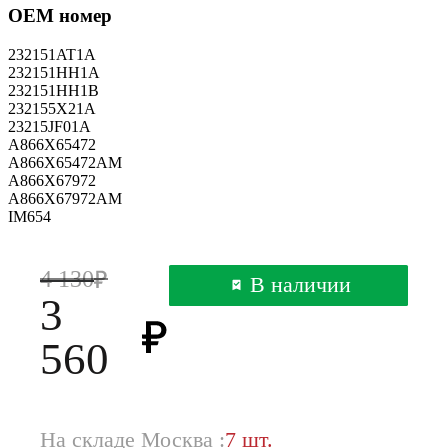
OEM номер
232151AT1A
232151HH1A
232151HH1B
232155X21A
23215JF01A
A866X65472
A866X65472AM
A866X67972
A866X67972AM
IM654
4 130
В наличии
3
560
На складе Москва :
7 шт.