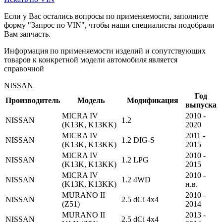
Если у Вас остались вопросы по применяемости, заполните
форму "Запрос по VIN", чтобы наши специалисты подобрали
Вам запчасть.
Информация по применяемости изделий и сопутствующих
товаров к конкретной модели автомобиля является
справочной
NISSAN
Год
Производитель
Модель
Модификация
выпуска
MICRA IV
2010 -
NISSAN
1.2
(K13K, K13KK)
2020
MICRA IV
2011 -
NISSAN
1.2 DIG-S
(K13K, K13KK)
2015
MICRA IV
2010 -
NISSAN
1.2 LPG
(K13K, K13KK)
2015
MICRA IV
2010 -
NISSAN
1.2 4WD
(K13K, K13KK)
н.в.
MURANO II
2010 -
NISSAN
2.5 dCi 4x4
(Z51)
2014
MURANO II
2013 -
NISSAN
2.5 dCi 4x4