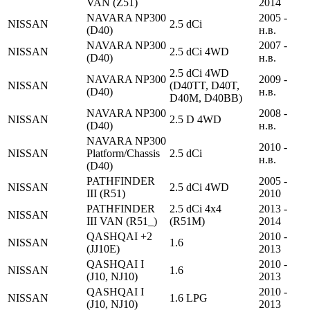
VAN (Z51)
2014
NAVARA NP300
2005 -
NISSAN
2.5 dCi
(D40)
н.в.
NAVARA NP300
2007 -
NISSAN
2.5 dCi 4WD
(D40)
н.в.
2.5 dCi 4WD
NAVARA NP300
2009 -
NISSAN
(D40TT, D40T,
(D40)
н.в.
D40M, D40BB)
NAVARA NP300
2008 -
NISSAN
2.5 D 4WD
(D40)
н.в.
NAVARA NP300
2010 -
NISSAN
Platform/Chassis
2.5 dCi
н.в.
(D40)
PATHFINDER
2005 -
NISSAN
2.5 dCi 4WD
III (R51)
2010
PATHFINDER
2.5 dCi 4x4
2013 -
NISSAN
III VAN (R51_)
(R51M)
2014
QASHQAI +2
2010 -
NISSAN
1.6
(JJ10E)
2013
QASHQAI I
2010 -
NISSAN
1.6
(J10, NJ10)
2013
QASHQAI I
2010 -
NISSAN
1.6 LPG
(J10, NJ10)
2013