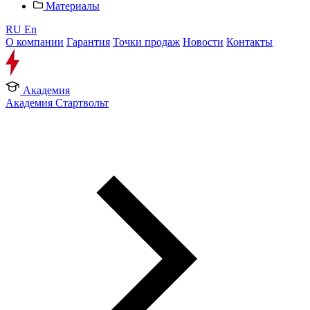
Материалы
RU
En
О компании
Гарантия
Точки продаж
Новости
Контакты
Академия
Академия Стартвольт