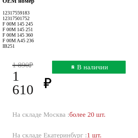
OEM номер
12317559183
12317501752
F 00M 145 245
F 00M 145 251
F 00M 145 360
F 00M A45 236
IB251
1 890
В наличии
1
610
На складе Москва :
более 20 шт.
На складе Екатеринбург :
1 шт.