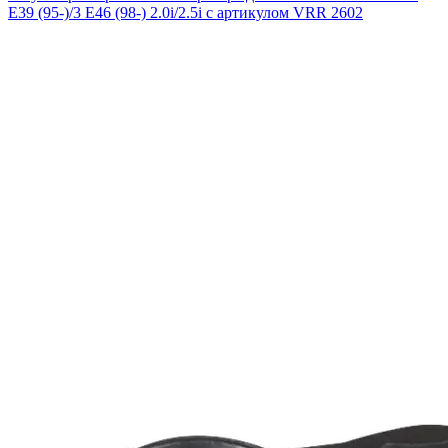
E39 (95-)/3 E46 (98-) 2.0i/2.5i с артикулом VRR 2602