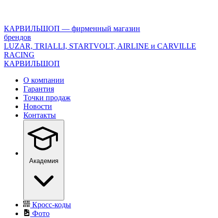
<\?
xml
version="1.0"
КАРВИЛЬШОП — фирменный магазин
encoding="utf-
брендов
8"?
LUZAR, TRIALLI, STARTVOLT, AIRLINE и CARVILLE
>
RACING
КАРВИЛЬШОП
О компании
Гарантия
Точки продаж
Новости
Контакты
Академия
Кросс-коды
Фото