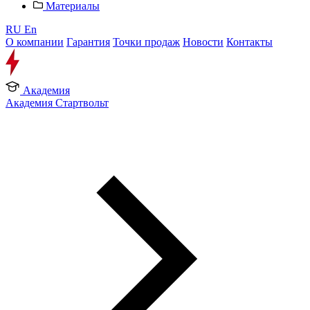
Материалы
RU
En
О компании
Гарантия
Точки продаж
Новости
Контакты
Академия
Академия Стартвольт