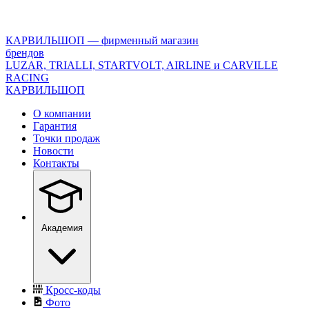
<\?
xml
version="1.0"
КАРВИЛЬШОП — фирменный магазин
encoding="utf-
брендов
8"?
LUZAR, TRIALLI, STARTVOLT, AIRLINE и CARVILLE
>
RACING
КАРВИЛЬШОП
О компании
Гарантия
Точки продаж
Новости
Контакты
Академия
Кросс-коды
Фото