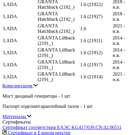
GRANTA
2018 -
LADA
1.6 (21922)
Hatchback (2192_)
н.в.
GRANTA
2018 -
LADA
1.6 (21927)
Hatchback (2192_)
н.в.
GRANTA
2021 -
LADA
1.6
Hatchback (2192_)
н.в.
GRANTA Liftback
2014 -
LADA
1.6 (21911)
(2191_)
н.в.
GRANTA Liftback
2014 -
LADA
1.6 (21912)
(2191_)
н.в.
GRANTA Liftback
2014 -
LADA
1.6 (21917)
(2191_)
н.в.
GRANTA Liftback
2021 -
LADA
1.6 (21914)
(2191_)
н.в.
Комплектация
Мост диодный генератора - 1 шт
Паспорт изделия/гарантийный талон - 1 шт
Материалы
Сертификаты
Сертификат соответствия ЕАЭС KG417/039.CN.02.06511
Сертификат в Едином реестре