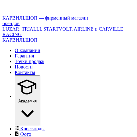
<\?
xml
version="1.0"
КАРВИЛЬШОП — фирменный магазин
encoding="utf-
брендов
8"?
LUZAR, TRIALLI, STARTVOLT, AIRLINE и CARVILLE
>
RACING
КАРВИЛЬШОП
О компании
Гарантия
Точки продаж
Новости
Контакты
Академия
Кросс-коды
Фото