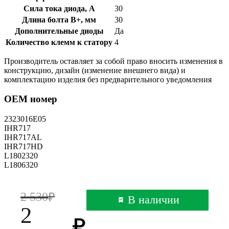
Сила тока диода, А
30
Длина болта B+, мм
30
Дополнительные диоды
Да
Количество клемм к статору
4
Производитель оставляет за собой право вносить изменения в
конструкцию, дизайн (изменение внешнего вида) и
комплектацию изделия без предварительного уведомления
OEM номер
2323016E05
IHR717
IHR717AL
IHR717HD
L1802320
L1806320
2 530
В наличии
2