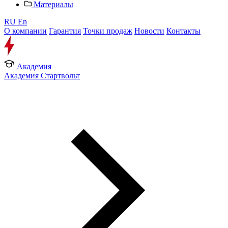
Материалы
RU
En
О компании
Гарантия
Точки продаж
Новости
Контакты
Академия
Академия Стартвольт