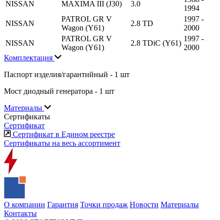
NISSAN
MAXIMA III (J30)
3.0
1994
PATROL GR V
1997 -
NISSAN
2.8 TD
Wagon (Y61)
2000
PATROL GR V
1997 -
NISSAN
2.8 TDiC (Y61)
Wagon (Y61)
2000
Комплектация
Паспорт изделия/гарантийный - 1 шт
Мост диодный генератора - 1 шт
Материалы
Сертификаты
Сертификат
Сертификат в Едином реестре
Сертификаты на весь ассортимент
О компании
Гарантия
Точки продаж
Новости
Материалы
Контакты