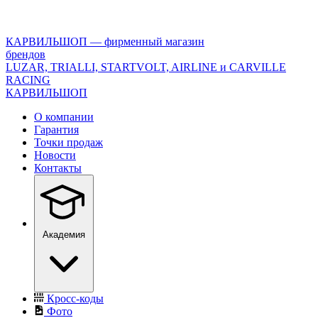
<\?
xml
version="1.0"
КАРВИЛЬШОП — фирменный магазин
encoding="utf-
брендов
8"?
LUZAR, TRIALLI, STARTVOLT, AIRLINE и CARVILLE
>
RACING
КАРВИЛЬШОП
О компании
Гарантия
Точки продаж
Новости
Контакты
Академия
Кросс-коды
Фото