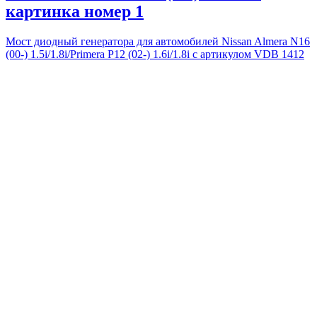
картинка номер 1
Мост диодный генератора для автомобилей Nissan Almera N16
(00-) 1.5i/1.8i/Primera P12 (02-) 1.6i/1.8i с артикулом VDB 1412