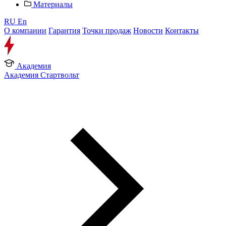
Материалы
RU
En
О компании
Гарантия
Точки продаж
Новости
Контакты
Академия
Академия Стартвольт