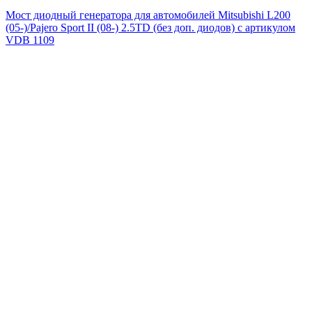
Мост диодный генератора для автомобилей Mitsubishi L200
(05-)/Pajero Sport II (08-) 2.5TD (без доп. диодов) с артикулом
VDB 1109