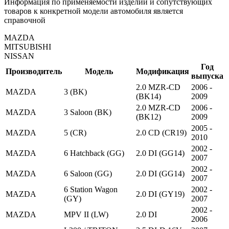
Информация по применяемости изделий и сопутствующих
товаров к конкретной модели автомобиля является
справочной
MAZDA
MITSUBISHI
NISSAN
Год
Производитель
Модель
Модификация
выпуска
2.0 MZR-CD
2006 -
MAZDA
3 (BK)
(BK14)
2009
2.0 MZR-CD
2006 -
MAZDA
3 Saloon (BK)
(BK12)
2009
2005 -
MAZDA
5 (CR)
2.0 CD (CR19)
2010
2002 -
MAZDA
6 Hatchback (GG)
2.0 DI (GG14)
2007
2002 -
MAZDA
6 Saloon (GG)
2.0 DI (GG14)
2007
6 Station Wagon
2002 -
MAZDA
2.0 DI (GY19)
(GY)
2007
2002 -
MAZDA
MPV II (LW)
2.0 DI
2006