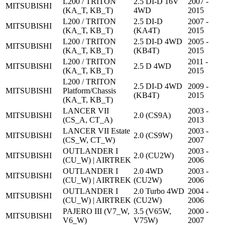
L200 / TRITON
2.5 DI-D 16V
2007 -
MITSUBISHI
(KA_T, KB_T)
4WD
2015
L200 / TRITON
2.5 DI-D
2007 -
MITSUBISHI
(KA_T, KB_T)
(KA4T)
2015
L200 / TRITON
2.5 DI-D 4WD
2005 -
MITSUBISHI
(KA_T, KB_T)
(KB4T)
2015
L200 / TRITON
2011 -
MITSUBISHI
2.5 D 4WD
(KA_T, KB_T)
2015
L200 / TRITON
2.5 DI-D 4WD
2009 -
MITSUBISHI
Platform/Chassis
(KB4T)
2015
(KA_T, KB_T)
LANCER VII
2003 -
MITSUBISHI
2.0 (CS9A)
(CS_A, CT_A)
2013
LANCER VII Estate
2003 -
MITSUBISHI
2.0 (CS9W)
(CS_W, CT_W)
2007
OUTLANDER I
2003 -
MITSUBISHI
2.0 (CU2W)
(CU_W) | AIRTREK
2006
OUTLANDER I
2.0 4WD
2003 -
MITSUBISHI
(CU_W) | AIRTREK
(CU2W)
2006
OUTLANDER I
2.0 Turbo 4WD
2004 -
MITSUBISHI
(CU_W) | AIRTREK
(CU2W)
2006
PAJERO III (V7_W,
3.5 (V65W,
2000 -
MITSUBISHI
V6_W)
V75W)
2007