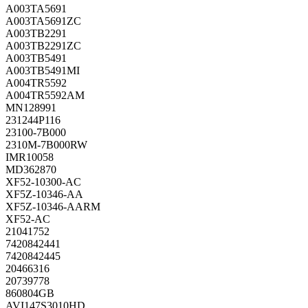
A003TA5691
A003TA5691ZC
A003TB2291
A003TB2291ZC
A003TB5491
A003TB5491MI
A004TR5592
A004TR5592AM
MN128991
231244P116
23100-7B000
2310M-7B000RW
IMR10058
MD362870
XF52-10300-AC
XF5Z-10346-AA
XF5Z-10346-AARM
XF52-AC
21041752
7420842441
7420842445
20466316
20739778
860804GB
AVI147S3010HD