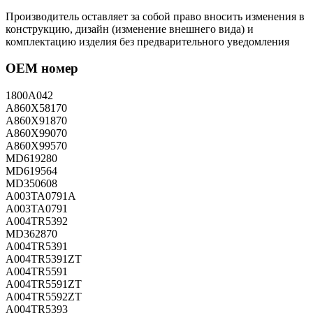
Производитель оставляет за собой право вносить изменения в
конструкцию, дизайн (изменение внешнего вида) и
комплектацию изделия без предварительного уведомления
OEM номер
1800A042
A860X58170
A860X91870
A860X99070
A860X99570
MD619280
MD619564
MD350608
A003TA0791A
A003TA0791
A004TR5392
MD362870
A004TR5391
A004TR5391ZT
A004TR5591
A004TR5591ZT
A004TR5592ZT
A004TR5393