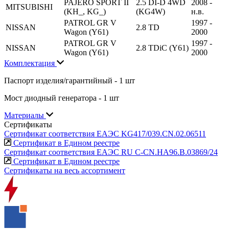
PAJERO SPORT II
2.5 DI-D 4WD
2008 -
MITSUBISHI
(KH_, KG_)
(KG4W)
н.в.
PATROL GR V
1997 -
NISSAN
2.8 TD
Wagon (Y61)
2000
PATROL GR V
1997 -
NISSAN
2.8 TDiC (Y61)
Wagon (Y61)
2000
Комплектация
Паспорт изделия/гарантийный - 1 шт
Мост диодный генератора - 1 шт
Материалы
Сертификаты
Сертификат соответствия ЕАЭС KG417/039.CN.02.06511
Сертификат в Едином реестре
Сертификат соответствия ЕАЭС RU С-CN.НА96.В.03869/24
Сертификат в Едином реестре
Сертификаты на весь ассортимент