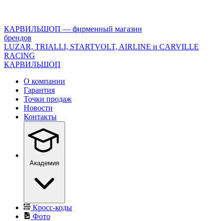
<\?
xml
version="1.0"
КАРВИЛЬШОП — фирменный магазин
encoding="utf-
брендов
8"?
LUZAR, TRIALLI, STARTVOLT, AIRLINE и CARVILLE
>
RACING
КАРВИЛЬШОП
О компании
Гарантия
Точки продаж
Новости
Контакты
Академия
Кросс-коды
Фото