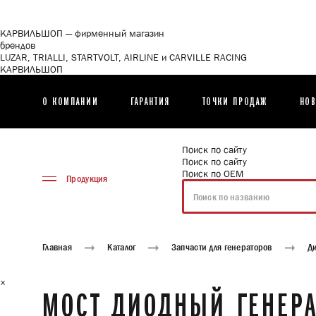
<\?
xml
version="1.0"
КАРВИЛЬШОП — фирменный магазин
encoding="utf-
брендов
8"?
LUZAR, TRIALLI, STARTVOLT, AIRLINE и CARVILLE RACING
>
КАРВИЛЬШОП
О КОМПАНИИ
ГАРАНТИЯ
ТОЧКИ ПРОДАЖ
НОВ
Поиск по сайту
Поиск по сайту
Поиск по ОЕМ
Продукция
Главная
Каталог
Запчасти для генераторов
Д
×
МОСТ ДИОДНЫЙ ГЕНЕРА