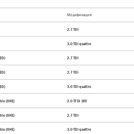
Модификация
2.7 TDI
3.0 TDI quattro
8ED)
2.7 TDI
8ED)
2.7 TDi
8ED)
3.0 TDI quattro
ble (8HE)
2.0 TFSI 16V
ble (8HE)
2.7 TDI
ble (8HE)
3.0 TDI quattro