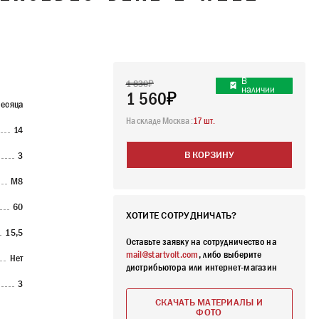
В
1 830
наличии
1 560
есяца
На складе Москва :
17 шт.
14
3
В КОРЗИНУ
М8
60
ХОТИТЕ СОТРУДНИЧАТЬ?
15,5
Оставьте заявку на сотрудничество на
mail@startvolt.com
, либо выберите
Нет
дистрибьютора или интернет-магазин
3
СКАЧАТЬ МАТЕРИАЛЫ И
ФОТО