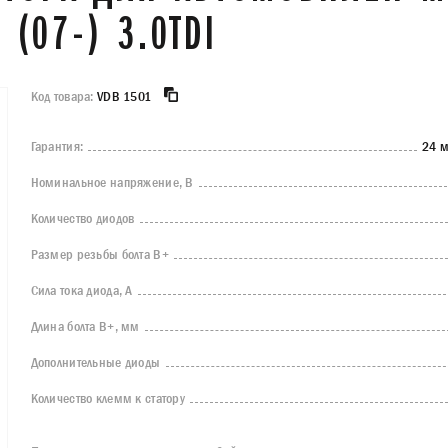
 (07-) 3.0TDI
Код товара:
VDB 1501
Гарантия:
24 м
Номинальное напряжение, В
Количество диодов
Размер резьбы болта B+
Сила тока диода, А
Длина болта B+, мм
Дополнительные диоды
Количество клемм к статору