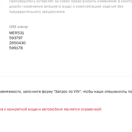
Производитель оставляет за собой право вносить изменения в конст
дизайн (изменение внешнего вида) и комплектацию изделия без
предварительного уведомления
OEM номер
MER531
593797
2650430
599178
именяемости, заполните форму "Запрос по VIN", чтобы наши специалисты п
в к конкретной модели автомобиля является справочной