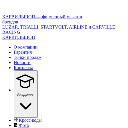
<\?
xml
version="1.0"
КАРВИЛЬШОП — фирменный магазин
encoding="utf-
брендов
8"?
LUZAR, TRIALLI, STARTVOLT, AIRLINE и CARVILLE
>
RACING
КАРВИЛЬШОП
О компании
Гарантия
Точки продаж
Новости
Контакты
Академия
Кросс-коды
Фото