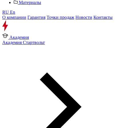
Материалы
RU
En
О компании
Гарантия
Точки продаж
Новости
Контакты
Академия
Академия Стартвольт