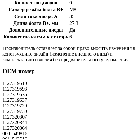
Количество диодов
6
Размер резьбы болта B+
М8
Сила тока диода, А
35
Длина болта B+, мм
27,3
Дополнительные диоды
Да
Количество клемм к статору
6
Производитель оставляет за собой право вносить изменения в
конструкцию, дизайн (изменение внешнего вида) и
комплектацию изделия без предварительного уведомления
OEM номер
1127319510
1127319593
1127319636
1127319637
1127319729
1127319730
1127320807
1127320844
1127320864
0001549816