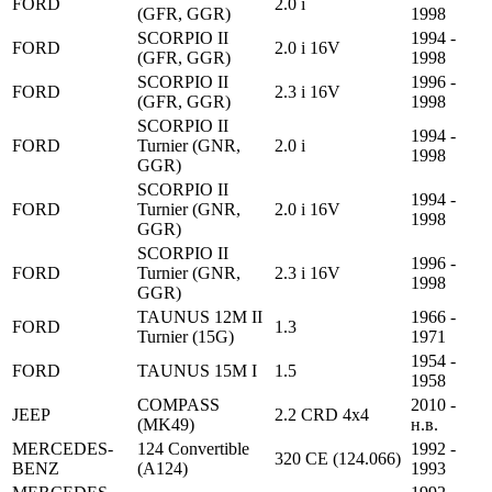
FORD
2.0 i
(GFR, GGR)
1998
SCORPIO II
1994 -
FORD
2.0 i 16V
(GFR, GGR)
1998
SCORPIO II
1996 -
FORD
2.3 i 16V
(GFR, GGR)
1998
SCORPIO II
1994 -
FORD
Turnier (GNR,
2.0 i
1998
GGR)
SCORPIO II
1994 -
FORD
Turnier (GNR,
2.0 i 16V
1998
GGR)
SCORPIO II
1996 -
FORD
Turnier (GNR,
2.3 i 16V
1998
GGR)
TAUNUS 12M II
1966 -
FORD
1.3
Turnier (15G)
1971
1954 -
FORD
TAUNUS 15M I
1.5
1958
COMPASS
2010 -
JEEP
2.2 CRD 4x4
(MK49)
н.в.
MERCEDES-
124 Convertible
1992 -
320 CE (124.066)
BENZ
(A124)
1993