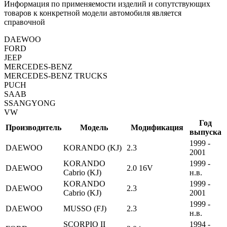
Информация по применяемости изделий и сопутствующих
товаров к конкретной модели автомобиля является
справочной
DAEWOO
FORD
JEEP
MERCEDES-BENZ
MERCEDES-BENZ TRUCKS
PUCH
SAAB
SSANGYONG
VW
Год
Производитель
Модель
Модификация
выпуска
1999 -
DAEWOO
KORANDO (KJ)
2.3
2001
KORANDO
1999 -
DAEWOO
2.0 16V
Cabrio (KJ)
н.в.
KORANDO
1999 -
DAEWOO
2.3
Cabrio (KJ)
2001
1999 -
DAEWOO
MUSSO (FJ)
2.3
н.в.
SCORPIO II
1994 -