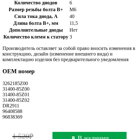
Количество диодов
6
Размер резьбы болта B+
М6
Сила тока диода, А
40
Длина болта B+, мм
11,5
Дополнительные диоды
Нет
Количество клемм к статору
3
Производитель оставляет за собой право вносить изменения в
конструкцию, дизайн (изменение внешнего вида) и
комплектацию изделия без предварительного уведомления
OEM номер
3262185Z00
31400-85Z00
31400-85Z01
31400-85Z02
DR2911
96408588
96838369
1 520
В наличии