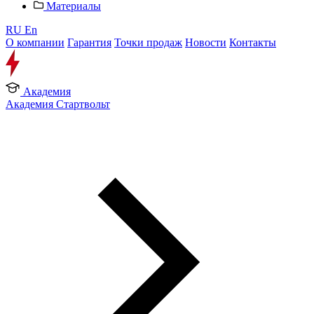
Материалы
RU
En
О компании
Гарантия
Точки продаж
Новости
Контакты
Академия
Академия Стартвольт