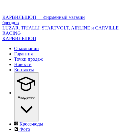
<\?
xml
version="1.0"
КАРВИЛЬШОП — фирменный магазин
encoding="utf-
брендов
8"?
LUZAR, TRIALLI, STARTVOLT, AIRLINE и CARVILLE
>
RACING
КАРВИЛЬШОП
О компании
Гарантия
Точки продаж
Новости
Контакты
Академия
Кросс-коды
Фото