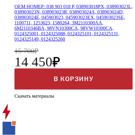
OEM НОМЕР: 038 903 018 P, 038903018PX, 038903023L,
038903023N, 038903023R, 038903024A, 038903024D,
038903024E, 045903023, 045903023EX, 045903023SE,
1100711, 1253623, 1580264, 3M2110300AA,
6M2110346BA, 98VN10300CA, 98VW10300CA,
0124325001, 0124325088, 0124325101, 0124325131,
0124325149, 0124325260
15 700
14 450
В КОРЗИНУ
Скачать материалы