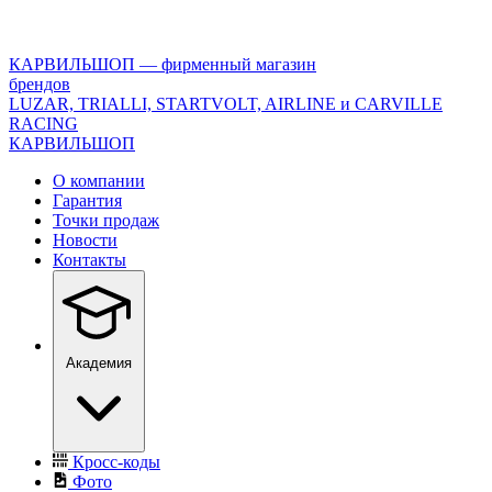
<\?
xml
version="1.0"
КАРВИЛЬШОП — фирменный магазин
encoding="utf-
брендов
8"?
LUZAR, TRIALLI, STARTVOLT, AIRLINE и CARVILLE
>
RACING
КАРВИЛЬШОП
О компании
Гарантия
Точки продаж
Новости
Контакты
Академия
Кросс-коды
Фото