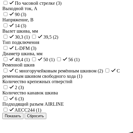
По часовой стрелке (
3
)
Выходной ток, А
90 (
3
)
Напряжение, В
14 (
3
)
Вылет шкива, мм
30,3 (
1
)
39,5 (
2
)
Тип подключения
L-DFM (
3
)
Диаметр шкива, мм
49,4 (
1
)
50 (
1
)
56 (
1
)
Ременной шкив
С многоручейковым ремённым шкивом (
2
)
С
ременным шкивом свободного хода (
1
)
Количество крепежных отверстий
2 (
3
)
Количество канавок шкива
6 (
3
)
Подходящий разъем AIRLINE
AECC244 (
1
)