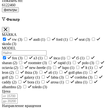
Показать по:
6
12
24
60
фильтры
Фильтр
MARKA
vw (
3
)
audi (
1
)
ford (
1
)
seat (
3
)
skoda (
3
)
MODEL
fox (
3
)
a3 (
1
)
inca (
1
)
t5 (
1
)
sharan (
2
)
roomster (
3
)
rapid (
1
)
polo (
3
)
octavia (
2
)
new-beetle (
1
)
lupo (
1
)
lt (
1
)
leon (
2
)
ibiza (
3
)
a6 (
1
)
golf-plus (
1
)
golf (
2
)
galaxy (
1
)
fabia (
3
)
cordoba (
3
)
caddy (
2
)
bora (
1
)
arosa (
1
)
altea (
1
)
alhambra (
2
)
toledo (
3
)
Цена
Направление вращения