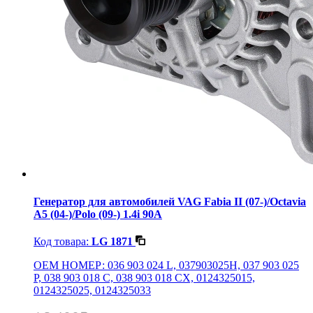
Генератор для автомобилей VAG Fabia II (07-)/Octavia
A5 (04-)/Polo (09-) 1.4i 90A
Код товара:
LG 1871
OEM НОМЕР: 036 903 024 L, 037903025H, 037 903 025
P, 038 903 018 C, 038 903 018 CX, 0124325015,
0124325025, 0124325033