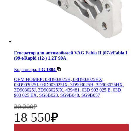
Генератор для автомобилей VAG Fabia II (07-)/Fabia I
(99-)/Rapid (12-) 1.2T 90A
Код товара:
LG 1804
OEM НОМЕР: 03D903025H, 03D903025HX,
03D903025J, 03D903025JX, 3D903025H, 3D903025HX,
3D903025J, 3D903025JX, 439481, 03D 903 025 E, 03D
903 025 EX, SG8B023, SG9B048, SG9B057
20 200
18 550