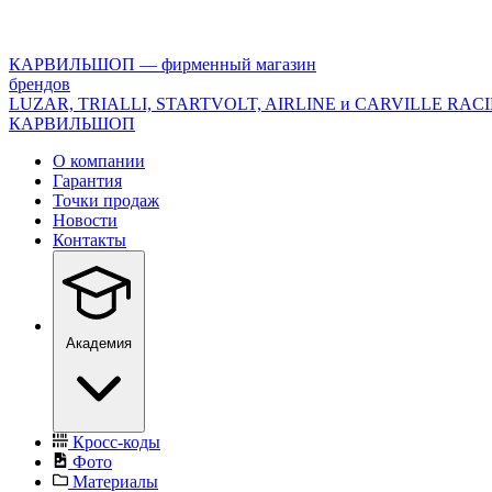
<\?
xml
version="1.0"
КАРВИЛЬШОП — фирменный магазин
encoding="utf-
брендов
8"?
LUZAR, TRIALLI, STARTVOLT, AIRLINE и CARVILLE RAC
>
КАРВИЛЬШОП
О компании
Гарантия
Точки продаж
Новости
Контакты
Академия
Кросс-коды
Фото
Материалы