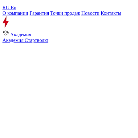
RU
En
О компании
Гарантия
Точки продаж
Новости
Контакты
Академия
Академия Стартвольт