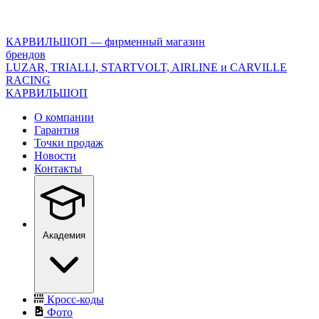
<\?
xml
version="1.0"
КАРВИЛЬШОП — фирменный магазин
encoding="utf-
брендов
8"?
LUZAR, TRIALLI, STARTVOLT, AIRLINE и CARVILLE
>
RACING
КАРВИЛЬШОП
О компании
Гарантия
Точки продаж
Новости
Контакты
Академия
Кросс-коды
Фото