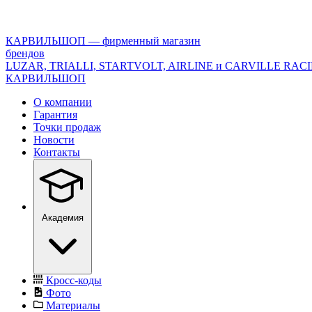
<\?
xml
version="1.0"
КАРВИЛЬШОП — фирменный магазин
encoding="utf-
брендов
8"?
LUZAR, TRIALLI, STARTVOLT, AIRLINE и CARVILLE RAC
>
КАРВИЛЬШОП
О компании
Гарантия
Точки продаж
Новости
Контакты
Академия
Кросс-коды
Фото
Материалы