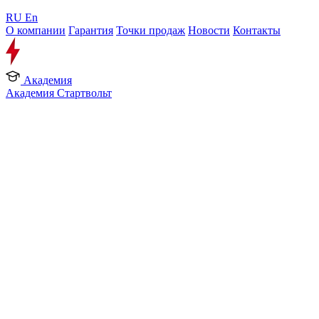
RU
En
О компании
Гарантия
Точки продаж
Новости
Контакты
Академия
Академия Стартвольт