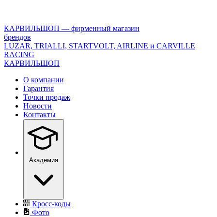
<\?
xml
version="1.0"
КАРВИЛЬШОП — фирменный магазин
encoding="utf-
брендов
8"?
LUZAR, TRIALLI, STARTVOLT, AIRLINE и CARVILLE
>
RACING
КАРВИЛЬШОП
О компании
Гарантия
Точки продаж
Новости
Контакты
Академия
Кросс-коды
Фото