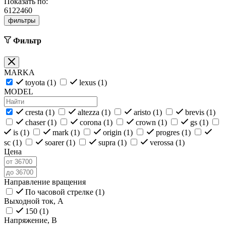
Показать по:
6
12
24
60
фильтры
Фильтр
MARKA
toyota (
1
)
lexus (
1
)
MODEL
cresta (
1
)
altezza (
1
)
aristo (
1
)
brevis (
1
)
chaser (
1
)
corona (
1
)
crown (
1
)
gs (
1
)
is (
1
)
mark (
1
)
origin (
1
)
progres (
1
)
sc (
1
)
soarer (
1
)
supra (
1
)
verossa (
1
)
Цена
Направление вращения
По часовой стрелке (
1
)
Выходной ток, А
150 (
1
)
Напряжение, В