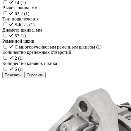
14 (
1
)
Вылет шкива, мм
62,2 (
1
)
Тип подключения
S-IG-L (
1
)
Диаметр шкива, мм
57 (
1
)
Ременной шкив
С многоручейковым ремённым шкивом (
1
)
Количество крепежных отверстий
2 (
1
)
Количество канавок шкива
6 (
1
)