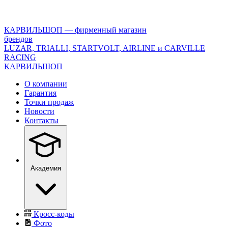
<\?
xml
version="1.0"
КАРВИЛЬШОП — фирменный магазин
encoding="utf-
брендов
8"?
LUZAR, TRIALLI, STARTVOLT, AIRLINE и CARVILLE
>
RACING
КАРВИЛЬШОП
О компании
Гарантия
Точки продаж
Новости
Контакты
Академия
Кросс-коды
Фото