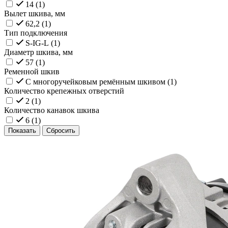
14 (
1
)
Вылет шкива, мм
62,2 (
1
)
Тип подключения
S-IG-L (
1
)
Диаметр шкива, мм
57 (
1
)
Ременной шкив
С многоручейковым ремённым шкивом (
1
)
Количество крепежных отверстий
2 (
1
)
Количество канавок шкива
6 (
1
)