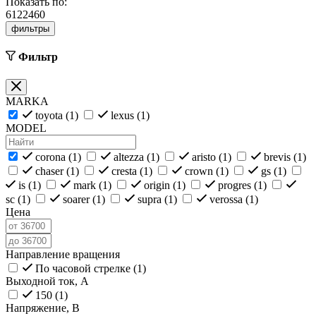
Показать по:
6
12
24
60
фильтры
Фильтр
MARKA
toyota (
1
)
lexus (
1
)
MODEL
corona (
1
)
altezza (
1
)
aristo (
1
)
brevis (
1
)
chaser (
1
)
cresta (
1
)
crown (
1
)
gs (
1
)
is (
1
)
mark (
1
)
origin (
1
)
progres (
1
)
sc (
1
)
soarer (
1
)
supra (
1
)
verossa (
1
)
Цена
Направление вращения
По часовой стрелке (
1
)
Выходной ток, А
150 (
1
)
Напряжение, В