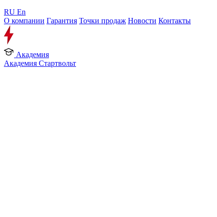
RU
En
О компании
Гарантия
Точки продаж
Новости
Контакты
Академия
Академия Стартвольт