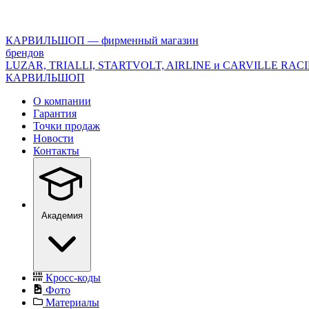
<\?
xml
version="1.0"
КАРВИЛЬШОП — фирменный магазин
encoding="utf-
брендов
8"?
LUZAR, TRIALLI, STARTVOLT, AIRLINE и CARVILLE RAC
>
КАРВИЛЬШОП
О компании
Гарантия
Точки продаж
Новости
Контакты
Академия
Кросс-коды
Фото
Материалы