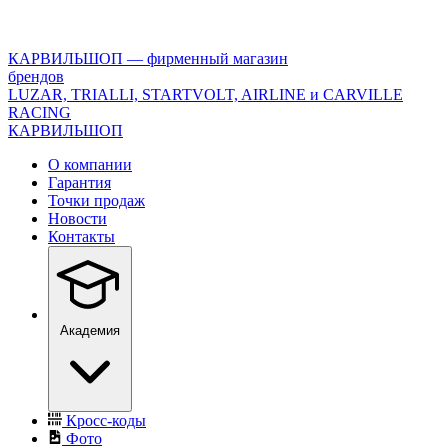
<\?
xml
version="1.0"
КАРВИЛЬШОП — фирменный магазин
encoding="utf-
брендов
8"?
LUZAR, TRIALLI, STARTVOLT, AIRLINE и CARVILLE
>
RACING
КАРВИЛЬШОП
О компании
Гарантия
Точки продаж
Новости
Контакты
Академия
Кросс-коды
Фото