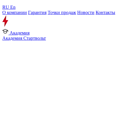
RU
En
О компании
Гарантия
Точки продаж
Новости
Контакты
Академия
Академия Стартвольт