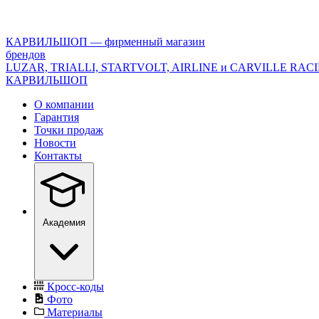
<\?
xml
version="1.0"
КАРВИЛЬШОП — фирменный магазин
encoding="utf-
брендов
8"?
LUZAR, TRIALLI, STARTVOLT, AIRLINE и CARVILLE RAC
>
КАРВИЛЬШОП
О компании
Гарантия
Точки продаж
Новости
Контакты
Академия
Кросс-коды
Фото
Материалы