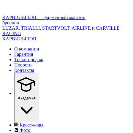
<\?
xml
version="1.0"
КАРВИЛЬШОП — фирменный магазин
encoding="utf-
брендов
8"?
LUZAR, TRIALLI, STARTVOLT, AIRLINE и CARVILLE
>
RACING
КАРВИЛЬШОП
О компании
Гарантия
Точки продаж
Новости
Контакты
Академия
Кросс-коды
Фото