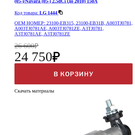
(05-)/Navara (05-) 2.5dCi (до 2010) 150A
Код товара:
LG 1444
OEM НОМЕР: 23100-EB315, 23100-EB31B, A003TJ0781,
A003TJ0781AE, A003TJ0781ZE, A3TJ0781,
A3TJ0781AE, A3TJ0781ZE
26 600
24 750
В КОРЗИНУ
Скачать материалы