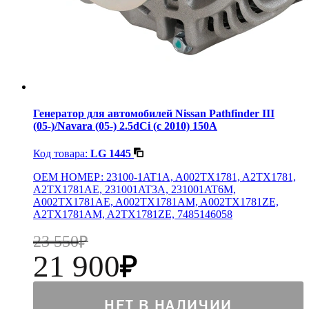
Генератор для автомобилей Nissan Pathfinder III
(05-)/Navara (05-) 2.5dCi (c 2010) 150A
Код товара:
LG 1445
OEM НОМЕР: 23100-1AT1A, A002TX1781, A2TX1781,
A2TX1781AE, 231001AT3A, 231001AT6M,
A002TX1781AE, A002TX1781AM, A002TX1781ZE,
A2TX1781AM, A2TX1781ZE, 7485146058
23 550
21 900
НЕТ В НАЛИЧИИ