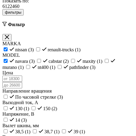
Показать по:
6
12
24
60
фильтры
Фильтр
MARKA
nissan (
3
)
renault-trucks (
1
)
MODEL
navara (
3
)
cabstar (
2
)
maxity (
1
)
murano (
1
)
nt400 (
1
)
pathfinder (
3
)
Цена
Направление вращения
По часовой стрелке (
3
)
Выходной ток, А
130 (
1
)
150 (
2
)
Напряжение, В
14 (
3
)
Вылет шкива, мм
38,5 (
1
)
38,7 (
1
)
39 (
1
)