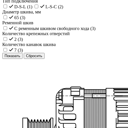
Тип подключения
D-S-L (
1
)
L-S-C (
2
)
Диаметр шкива, мм
65 (
3
)
Ременной шкив
С ременным шкивом свободного хода (
3
)
Количество крепежных отверстий
2 (
3
)
Количество канавок шкива
7 (
3
)