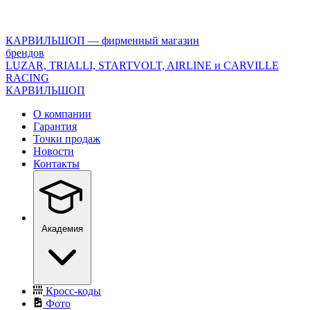
<\?
xml
version="1.0"
КАРВИЛЬШОП — фирменный магазин
encoding="utf-
брендов
8"?
LUZAR, TRIALLI, STARTVOLT, AIRLINE и CARVILLE
>
RACING
КАРВИЛЬШОП
О компании
Гарантия
Точки продаж
Новости
Контакты
Академия
Кросс-коды
Фото