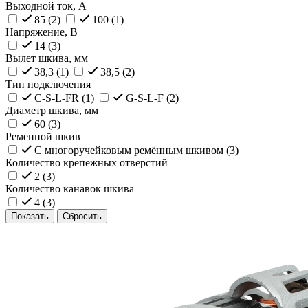
Выходной ток, А
85 (
2
)
100 (
1
)
Напряжение, В
14 (
3
)
Вылет шкива, мм
38,3 (
1
)
38,5 (
2
)
Тип подключения
C-S-L-FR (
1
)
G-S-L-F (
2
)
Диаметр шкива, мм
60 (
3
)
Ременной шкив
С многоручейковым ремённым шкивом (
3
)
Количество крепежных отверстий
2 (
3
)
Количество канавок шкива
4 (
3
)