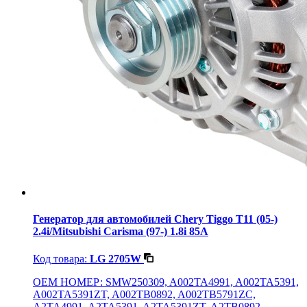
Генератор для автомобилей Chery Tiggo T11 (05-)
2.4i/Mitsubishi Carisma (97-) 1.8i 85A
Код товара:
LG 2705W
OEM НОМЕР: SMW250309, A002TA4991, A002TA5391,
A002TA5391ZT, A002TB0892, A002TB5791ZC,
A2TA4991, A2TA5391, A2TA5391ZT, A2TB0892,