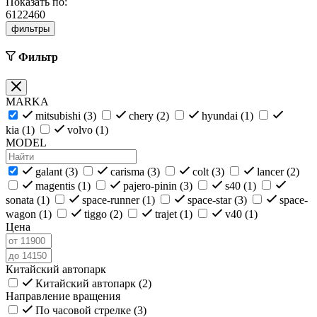
Показать по:
6
12
24
60
фильтры
Фильтр
MARKA
mitsubishi (
3
)
chery (
2
)
hyundai (
1
)
kia (
1
)
volvo (
1
)
MODEL
galant (
3
)
carisma (
3
)
colt (
3
)
lancer (
2
)
magentis (
1
)
pajero-pinin (
3
)
s40 (
1
)
sonata (
1
)
space-runner (
1
)
space-star (
3
)
space-
wagon (
1
)
tiggo (
2
)
trajet (
1
)
v40 (
1
)
Цена
Китайский автопарк
Китайский автопарк (
2
)
Направление вращения
По часовой стрелке (
3
)