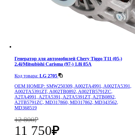
Генератор для автомобилей Chery Tiggo T11 (05-)
2.4i/Mitsubishi Carisma (97-) 1.8i 85A
Код товара:
LG 2705
OEM НОМЕР: SMW250309, A002TA4991, A002TA5391,
A002TA5391ZT, A002TB0892, A002TB5791ZC,
A2TA4991, A2TA5391, A2TA5391ZT, A2TB0892,
A2TB5791ZC, MD317860, MD317862, MD343562,
MD368519
12 800
11 750