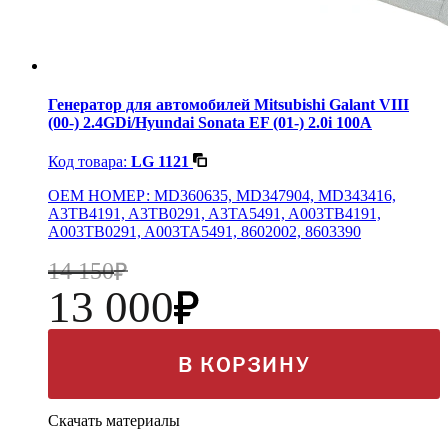
Генератор для автомобилей Mitsubishi Galant VIII
(00-) 2.4GDi/Hyundai Sonata EF (01-) 2.0i 100A
Код товара:
LG 1121
OEM НОМЕР: MD360635, MD347904, MD343416,
A3TB4191, A3TB0291, A3TA5491, A003TB4191,
A003TB0291, A003TA5491, 8602002, 8603390
14 150
13 000
В КОРЗИНУ
Скачать материалы