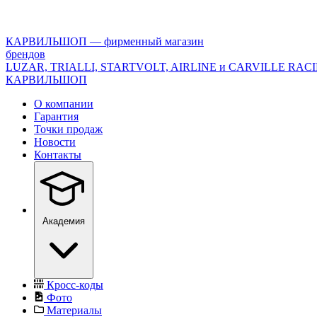
<\?
xml
version="1.0"
КАРВИЛЬШОП — фирменный магазин
encoding="utf-
брендов
8"?
LUZAR, TRIALLI, STARTVOLT, AIRLINE и CARVILLE RAC
>
КАРВИЛЬШОП
О компании
Гарантия
Точки продаж
Новости
Контакты
Академия
Кросс-коды
Фото
Материалы