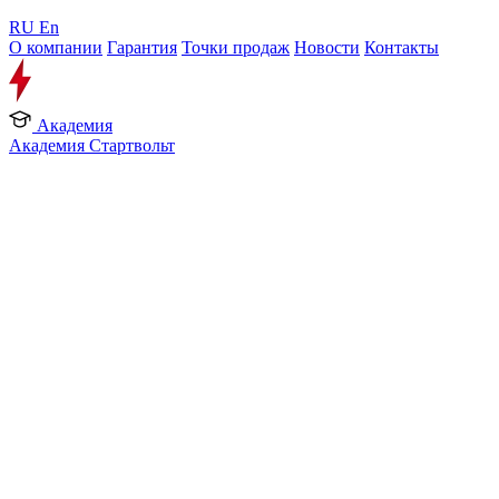
RU
En
О компании
Гарантия
Точки продаж
Новости
Контакты
Академия
Академия Стартвольт