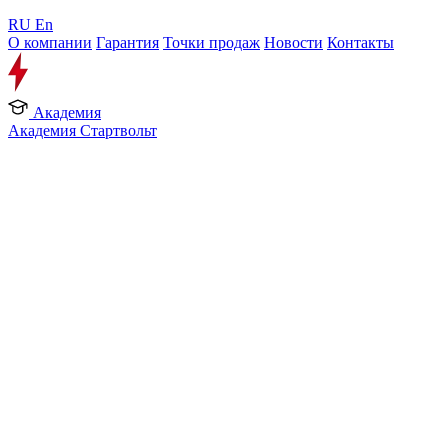
RU
En
О компании
Гарантия
Точки продаж
Новости
Контакты
Академия
Академия Стартвольт