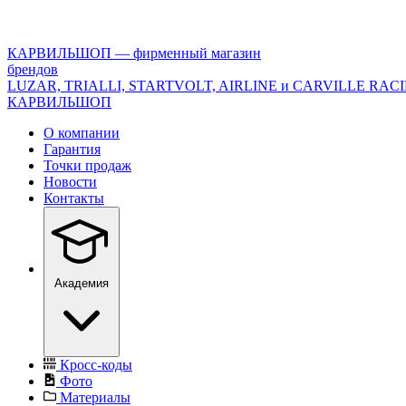
<\?
xml
version="1.0"
КАРВИЛЬШОП — фирменный магазин
encoding="utf-
брендов
8"?
LUZAR, TRIALLI, STARTVOLT, AIRLINE и CARVILLE RAC
>
КАРВИЛЬШОП
О компании
Гарантия
Точки продаж
Новости
Контакты
Академия
Кросс-коды
Фото
Материалы