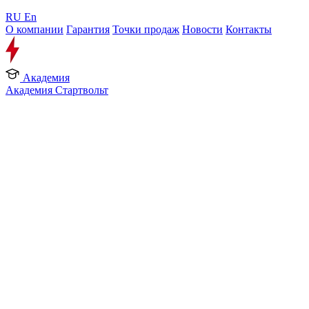
RU
En
О компании
Гарантия
Точки продаж
Новости
Контакты
Академия
Академия Стартвольт