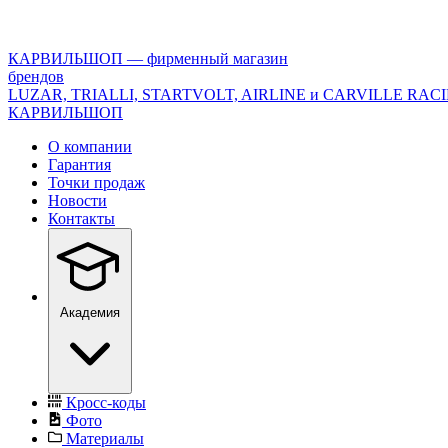
<\?
xml
version="1.0"
КАРВИЛЬШОП — фирменный магазин
encoding="utf-
брендов
8"?
LUZAR, TRIALLI, STARTVOLT, AIRLINE и CARVILLE RAC
>
КАРВИЛЬШОП
О компании
Гарантия
Точки продаж
Новости
Контакты
Академия
Кросс-коды
Фото
Материалы