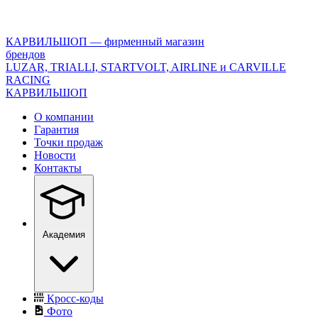
<\?
xml
version="1.0"
КАРВИЛЬШОП — фирменный магазин
encoding="utf-
брендов
8"?
LUZAR, TRIALLI, STARTVOLT, AIRLINE и CARVILLE
>
RACING
КАРВИЛЬШОП
О компании
Гарантия
Точки продаж
Новости
Контакты
Академия
Кросс-коды
Фото