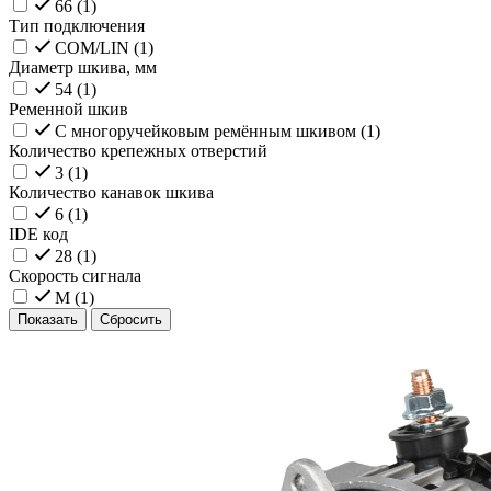
66 (
1
)
Тип подключения
COM/LIN (
1
)
Диаметр шкива, мм
54 (
1
)
Ременной шкив
С многоручейковым ремённым шкивом (
1
)
Количество крепежных отверстий
3 (
1
)
Количество канавок шкива
6 (
1
)
IDE код
28 (
1
)
Скорость сигнала
M (
1
)