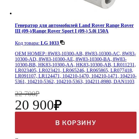
Генератор для автомобилей Land Rover Range Rover
III (09-)/Range Rover Sport I (09-) 5.0i 150A
Код товара:
LG 1033
OEM НОМЕР: 8W83-10300-AB, 8W83-10300-AC, 8W83-
10300-AD, 8W83-10300-AE, 8W83-10300-BA, 8W83-
10300-BB, HK83-10300-AA, HK83-10300-AB, LR011231,
LR023405, LR023421, LR065246, LR065865, LR077418,
LR091107, LR124471, 104210-1470, 104210-1471, 104210-
5361, 104210-5362, 104210-5363, 104211-8980, DAN1103
22 700
20 900
В КОРЗИНУ