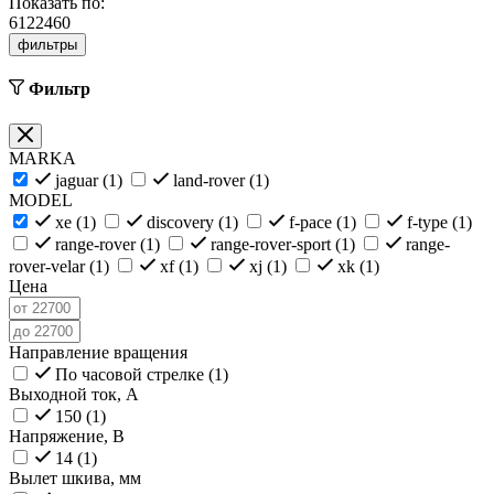
Показать по:
6
12
24
60
фильтры
Фильтр
MARKA
jaguar (
1
)
land-rover (
1
)
MODEL
xe (
1
)
discovery (
1
)
f-pace (
1
)
f-type (
1
)
range-rover (
1
)
range-rover-sport (
1
)
range-
rover-velar (
1
)
xf (
1
)
xj (
1
)
xk (
1
)
Цена
Направление вращения
По часовой стрелке (
1
)
Выходной ток, А
150 (
1
)
Напряжение, В
14 (
1
)
Вылет шкива, мм