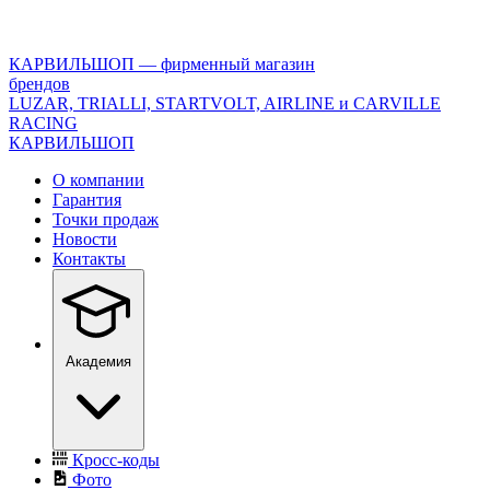
<\?
xml
version="1.0"
КАРВИЛЬШОП — фирменный магазин
encoding="utf-
брендов
8"?
LUZAR, TRIALLI, STARTVOLT, AIRLINE и CARVILLE
>
RACING
КАРВИЛЬШОП
О компании
Гарантия
Точки продаж
Новости
Контакты
Академия
Кросс-коды
Фото