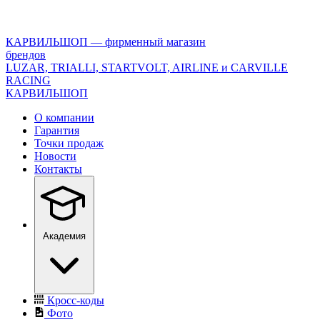
<\?
xml
version="1.0"
КАРВИЛЬШОП — фирменный магазин
encoding="utf-
брендов
8"?
LUZAR, TRIALLI, STARTVOLT, AIRLINE и CARVILLE
>
RACING
КАРВИЛЬШОП
О компании
Гарантия
Точки продаж
Новости
Контакты
Академия
Кросс-коды
Фото