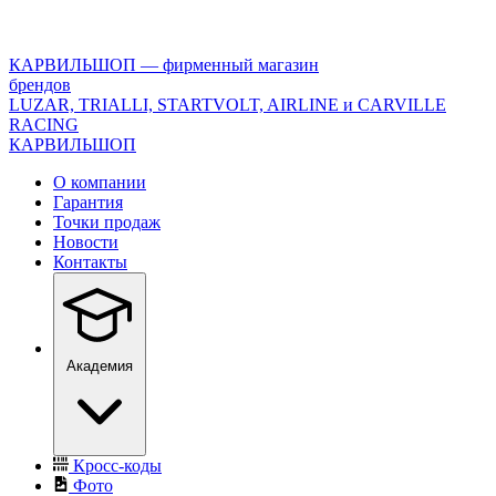
<\?
xml
version="1.0"
КАРВИЛЬШОП — фирменный магазин
encoding="utf-
брендов
8"?
LUZAR, TRIALLI, STARTVOLT, AIRLINE и CARVILLE
>
RACING
КАРВИЛЬШОП
О компании
Гарантия
Точки продаж
Новости
Контакты
Академия
Кросс-коды
Фото