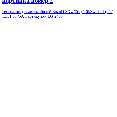
картинка номер 2
Генератор для автомобилей Suzuki SX4 (06-) 1.6i/Swift III (05-)
1.3i/1.5i 75A с артикулом LG 2455