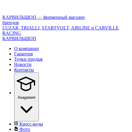
<\?
xml
version="1.0"
КАРВИЛЬШОП — фирменный магазин
encoding="utf-
брендов
8"?
LUZAR, TRIALLI, STARTVOLT, AIRLINE и CARVILLE
>
RACING
КАРВИЛЬШОП
О компании
Гарантия
Точки продаж
Новости
Контакты
Академия
Кросс-коды
Фото