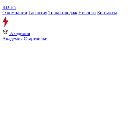
RU
En
О компании
Гарантия
Точки продаж
Новости
Контакты
Академия
Академия Стартвольт