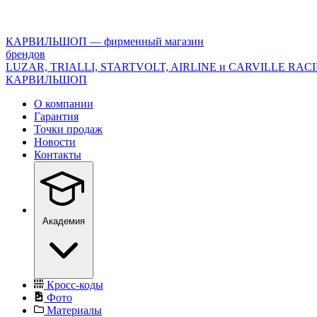
<\?
xml
version="1.0"
КАРВИЛЬШОП — фирменный магазин
encoding="utf-
брендов
8"?
LUZAR, TRIALLI, STARTVOLT, AIRLINE и CARVILLE RAC
>
КАРВИЛЬШОП
О компании
Гарантия
Точки продаж
Новости
Контакты
Академия
Кросс-коды
Фото
Материалы