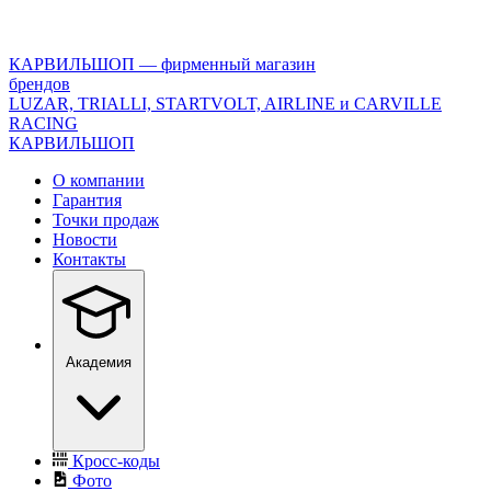
<\?
xml
version="1.0"
КАРВИЛЬШОП — фирменный магазин
encoding="utf-
брендов
8"?
LUZAR, TRIALLI, STARTVOLT, AIRLINE и CARVILLE
>
RACING
КАРВИЛЬШОП
О компании
Гарантия
Точки продаж
Новости
Контакты
Академия
Кросс-коды
Фото