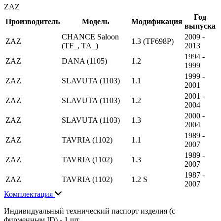
ZAZ
Год
Производитель
Модель
Модификация
выпуска
CHANCE Saloon
2009 -
ZAZ
1.3 (TF698P)
(TF_, TA_)
2013
1994 -
ZAZ
DANA (1105)
1.2
1999
1999 -
ZAZ
SLAVUTA (1103)
1.1
2001
2001 -
ZAZ
SLAVUTA (1103)
1.2
2004
2000 -
ZAZ
SLAVUTA (1103)
1.3
2004
1989 -
ZAZ
TAVRIA (1102)
1.1
2007
1989 -
ZAZ
TAVRIA (1102)
1.3
2007
1987 -
ZAZ
TAVRIA (1102)
1.2 S
2007
Комплектация
Индивидуальный технический паспорт изделия (с
фирменным ID) - 1 шт