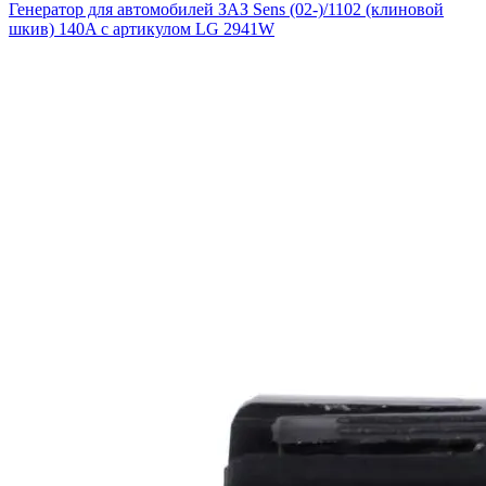
Генератор для автомобилей ЗАЗ Sens (02-)/1102 (клиновой
шкив) 140A с артикулом LG 2941W