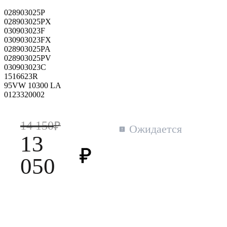
028903025P
028903025PX
030903023F
030903023FX
028903025PA
028903025PV
030903023C
1516623R
95VW 10300 LA
0123320002
14 150
Ожидается
13
050