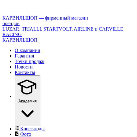
<\?
xml
version="1.0"
КАРВИЛЬШОП — фирменный магазин
encoding="utf-
брендов
8"?
LUZAR, TRIALLI, STARTVOLT, AIRLINE и CARVILLE
>
RACING
КАРВИЛЬШОП
О компании
Гарантия
Точки продаж
Новости
Контакты
Академия
Кросс-коды
Фото