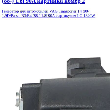
(88-) 1.8i 90A картинка номер 2
Генератор для автомобилей VAG Transporter T4 (90-)
1.9D/Passat B3/B4 (88-) 1.8i 90A с артикулом LG 1840W