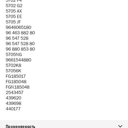
5702 F4
5702 G2
5705 AX
5705 EE
5705 JF
9646065180
96 463 882 80
96 547 528
96 547 528 80
96 880 853 80
5705NG
9661544880
5702K8
57056K
FG18S017
FG18S048
FGN18S048
2543457
439620
439698
440177
Применяемость