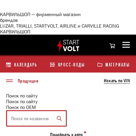
<\?
xml
version="1.0"
КАРВИЛЬШОП — фирменный магазин
encoding="utf-
брендов
8"?
LUZAR, TRIALLI, STARTVOLT, AIRLINE и CARVILLE RACING
>
КАРВИЛЬШОП
КАЛЕНДАРЬ
КРОСС-КОДЫ
МАТЕРИАЛЫ
Искать по VIN
Продукция
Поиск по сайту
Поиск по сайту
Поиск по ОЕМ
Подобрать к авто