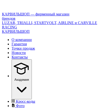
<\?
xml
version="1.0"
КАРВИЛЬШОП — фирменный магазин
encoding="utf-
брендов
8"?
LUZAR, TRIALLI, STARTVOLT, AIRLINE и CARVILLE
>
RACING
КАРВИЛЬШОП
О компании
Гарантия
Точки продаж
Новости
Контакты
Академия
Кросс-коды
Фото