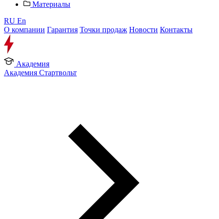
Материалы
RU
En
О компании
Гарантия
Точки продаж
Новости
Контакты
Академия
Академия Стартвольт