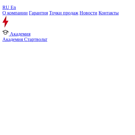
RU
En
О компании
Гарантия
Точки продаж
Новости
Контакты
Академия
Академия Стартвольт