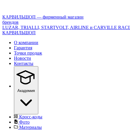
<\?
xml
version="1.0"
КАРВИЛЬШОП — фирменный магазин
encoding="utf-
брендов
8"?
LUZAR, TRIALLI, STARTVOLT, AIRLINE и CARVILLE RAC
>
КАРВИЛЬШОП
О компании
Гарантия
Точки продаж
Новости
Контакты
Академия
Кросс-коды
Фото
Материалы