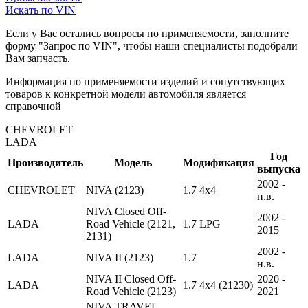
Искать по VIN
Если у Вас остались вопросы по применяемости, заполните
форму "Запрос по VIN", чтобы наши специалисты подобрали
Вам запчасть.
Информация по применяемости изделий и сопутствующих
товаров к конкретной модели автомобиля является
справочной
CHEVROLET
LADA
Год
Производитель
Модель
Модификация
выпуска
2002 -
CHEVROLET
NIVA (2123)
1.7 4x4
н.в.
NIVA Closed Off-
2002 -
LADA
Road Vehicle (2121,
1.7 LPG
2015
2131)
2002 -
LADA
NIVA II (2123)
1.7
н.в.
NIVA II Closed Off-
2020 -
LADA
1.7 4x4 (21230)
Road Vehicle (2123)
2021
NIVA TRAVEL