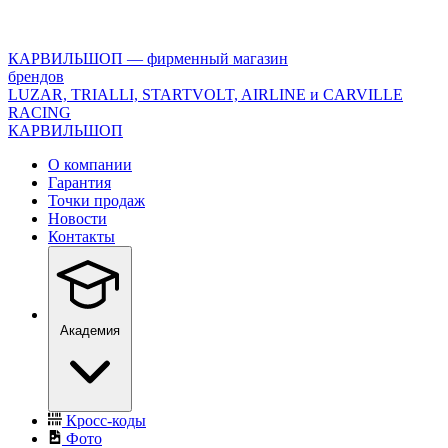
<\?
xml
version="1.0"
КАРВИЛЬШОП — фирменный магазин
encoding="utf-
брендов
8"?
LUZAR, TRIALLI, STARTVOLT, AIRLINE и CARVILLE
>
RACING
КАРВИЛЬШОП
О компании
Гарантия
Точки продаж
Новости
Контакты
Академия
Кросс-коды
Фото